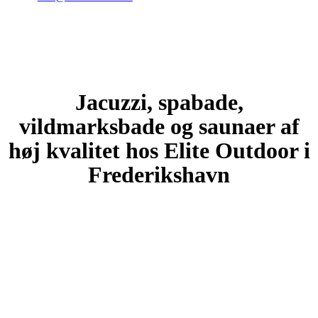
Se vores udstilling
Jacuzzi, spabade,
vildmarksbade og saunaer af
høj kvalitet hos Elite Outdoor i
Frederikshavn
Har du brug for hjælp?
Har du nogle spørgsmål, brug for rådgivning til vores produkter,