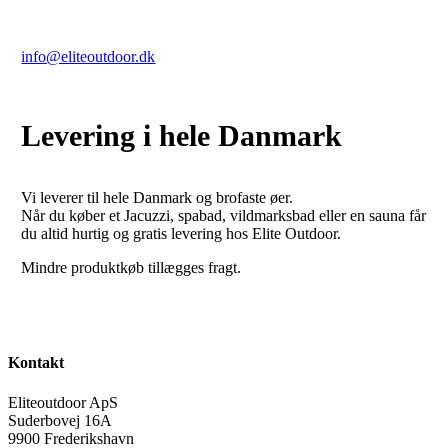
skal du ikke tøve med at kontakte os!
Vi sidder klar til at hjælpe dig på tlf. 23963535 eller e-mail
info@eliteoutdoor.dk
Levering i hele Danmark
Vi leverer til hele Danmark og brofaste øer.
Når du køber et Jacuzzi, spabad, vildmarksbad eller en sauna får
du altid hurtig og gratis levering hos Elite Outdoor.
Mindre produktkøb tillægges fragt.
Kontakt
Eliteoutdoor ApS
Suderbovej 16A
9900 Frederikshavn