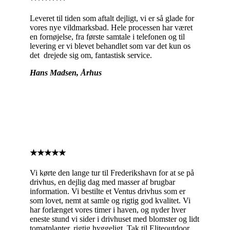
Leveret til tiden som aftalt dejligt, vi er så glade for
vores nye vildmarksbad. Hele processen har været
en fornøjelse, fra første samtale i telefonen og til
levering er vi blevet behandlet som var det kun os
det drejede sig om, fantastisk service.
Hans Madsen, Århus
★★★★★
Vi kørte den lange tur til Frederikshavn for at se på
drivhus, en dejlig dag med masser af brugbar
information. Vi bestilte et Ventus drivhus som er
som lovet, nemt at samle og rigtig god kvalitet. Vi
har forlænget vores timer i haven, og nyder hver
eneste stund vi sider i drivhuset med blomster og lidt
tomatplanter, rigtig hyggeligt. Tak til Eliteoutdoor