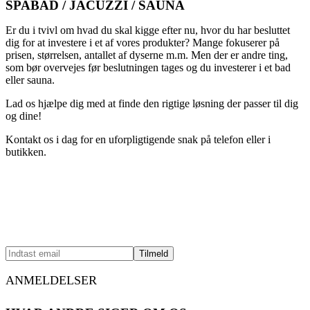
SPABAD / JACUZZI / SAUNA
Er du i tvivl om hvad du skal kigge efter nu, hvor du har besluttet
dig for at investere i et af vores produkter? Mange fokuserer på
prisen, størrelsen, antallet af dyserne m.m. Men der er andre ting,
som bør overvejes før beslutningen tages og du investerer i et bad
eller sauna.
Lad os hjælpe dig med at finde den rigtige løsning der passer til dig
og dine!
Kontakt os i dag for en uforpligtigende snak på telefon eller i
butikken.
Book en rådgiver
Tilmeld dig vores nyhedsbrev
Modtag nyheder, tips og gode tilbud
ANMELDELSER