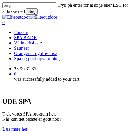
Skip
Tryk på enter for at søge eller ESC for
to
at lukke ned
Søg
main
Close
content
Search
0
Menu
Forside
SPA BADE
Vildmarksbade
Saunaer
Orangerier og drivhuse
Spa og pool opvarmning
23 96 35 35
0
was successfully added to your cart.
UDE SPA
Tjek vores SPA program her.
Når kun det bedste er godt nok!
Læs mere her