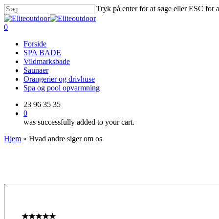
Skip
Tryk på enter for at søge eller ESC for 
to
Close
main
Search
0
content
Menu
Forside
SPA BADE
Vildmarksbade
Saunaer
Orangerier og drivhuse
Spa og pool opvarmning
23 96 35 35
0
was successfully added to your cart.
Hjem
»
Hvad andre siger om os
★★★★★