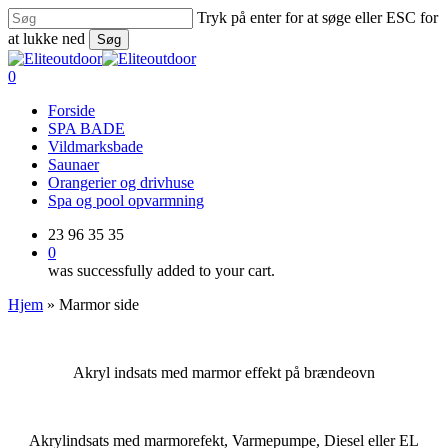
Skip
Tryk på enter for at søge eller ESC for
to
at lukke ned
Søg
main
Close
content
Search
0
Menu
Forside
SPA BADE
Vildmarksbade
Saunaer
Orangerier og drivhuse
Spa og pool opvarmning
23 96 35 35
0
was successfully added to your cart.
Hjem
»
Marmor side
Akryl indsats med marmor effekt på brændeovn
Akrylindsats med marmorefekt, Varmepumpe, Diesel eller EL