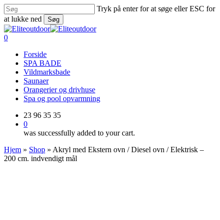
Skip
Tryk på enter for at søge eller ESC for
to
at lukke ned
Søg
main
Close
content
Search
0
Menu
Forside
SPA BADE
Vildmarksbade
Saunaer
Orangerier og drivhuse
Spa og pool opvarmning
23 96 35 35
0
was successfully added to your cart.
Hjem
»
Shop
»
Akryl med Ekstern ovn / Diesel ovn / Elektrisk –
200 cm. indvendigt mål