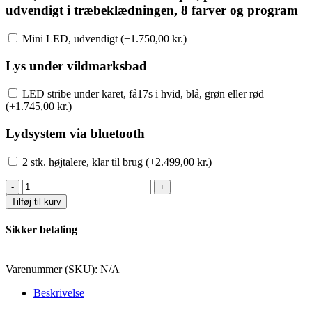
udvendigt i træbeklædningen, 8 farver og program
Mini LED, udvendigt (+
1.750,00
kr.
)
Lys under vildmarksbad
LED stribe under karet, få17s i hvid, blå, grøn eller rød
(+
1.745,00
kr.
)
Lydsystem via bluetooth
2 stk. højtalere, klar til brug (+
2.499,00
kr.
)
Akryl
med
Tilføj til kurv
Ekstern
ovn
Sikker betaling
/
Diesel
ovn
Varenummer (SKU):
N/A
/
Elektrisk
Beskrivelse
-
200