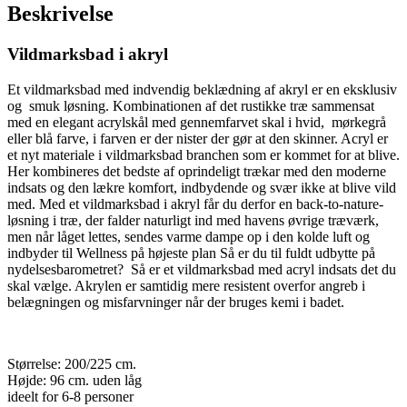
Beskrivelse
cm.
indvendigt
mål
Vildmarksbad i akryl
antal
Et vildmarksbad med indvendig beklædning af akryl er en eksklusiv
og smuk løsning. Kombinationen af det rustikke træ sammensat
med en elegant acrylskål med gennemfarvet skal i hvid, mørkegrå
eller blå farve, i farven er der nister der gør at den skinner. Acryl er
et nyt materiale i vildmarksbad branchen som er kommet for at blive.
Her kombineres det bedste af oprindeligt trækar med den moderne
indsats og den lækre komfort, indbydende og svær ikke at blive vild
med. Med et vildmarksbad i akryl får du derfor en back-to-nature-
løsning i træ, der falder naturligt ind med havens øvrige træværk,
men når låget lettes, sendes varme dampe op i den kolde luft og
indbyder til Wellness på højeste plan Så er du til fuldt udbytte på
nydelsesbarometret? Så er et vildmarksbad med acryl indsats det du
skal vælge. Akrylen er samtidig mere resistent overfor angreb i
belægningen og misfarvninger når der bruges kemi i badet.
Størrelse: 200/225 cm.
Højde: 96 cm. uden låg
ideelt for 6-8 personer