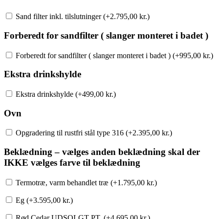
Sand filter inkl. tilslutninger (+
2.795,00
kr.
)
Forberedt for sandfilter ( slanger monteret i badet )
Forberedt for sandfilter ( slanger monteret i badet ) (+
995,00
kr.
)
Ekstra drinkshylde
Ekstra drinkshylde (+
499,00
kr.
)
Ovn
Opgradering til rustfri stål type 316 (+
2.395,00
kr.
)
Beklædning – vælges anden beklædning skal der
IKKE vælges farve til beklædning
Termotræ, varm behandlet træ (+
1.795,00
kr.
)
Eg (+
3.595,00
kr.
)
Rød Cedar UDSOLGT PT. (+
4.695,00
kr.
)