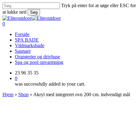
Skip
Tryk på enter for at søge eller ESC for
to
at lukke ned
Søg
main
Close
content
Search
0
Menu
Forside
SPA BADE
Vildmarksbade
Saunaer
Orangerier og drivhuse
Spa og pool opvarmning
23 96 35 35
0
was successfully added to your cart.
Hjem
»
Shop
»
Akryl med integreret ovn 200 cm. indvendigt mål