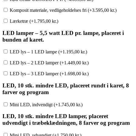
Komposit materiale, vedligeholdelses fri (+
3.595,00
kr.
)
Lærketræ (+
1.795,00
kr.
)
LED lamper – 5,5 watt LED pr. lampe, placeret i
bunden af karet.
LED lys – 1 LED lampe (+
1.195,00
kr.
)
LED lys – 2 LED lamper (+
1.449,00
kr.
)
LED lys – 3 LED lamper (+
1.698,00
kr.
)
LED, 10 stk. mindre LED, placeret rundt i karet, 8
farver og program
Mini LED, indvendigt (+
1.745,00
kr.
)
LED, 10 stk. mindre LED lamper, placeret
udvendigt i træbeklædningen, 8 farver og program
Mini LED, udvendigt (+
1.750,00
kr.
)