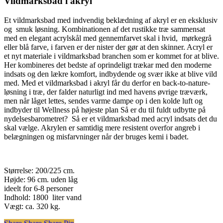
Vildmarksbad i akryl
Et vildmarksbad med indvendig beklædning af akryl er en eksklusiv
og smuk løsning. Kombinationen af det rustikke træ sammensat
med en elegant acrylskål med gennemfarvet skal i hvid, mørkegrå
eller blå farve, i farven er der nister der gør at den skinner. Acryl er
et nyt materiale i vildmarksbad branchen som er kommet for at blive.
Her kombineres det bedste af oprindeligt trækar med den moderne
indsats og den lækre komfort, indbydende og svær ikke at blive vild
med. Med et vildmarksbad i akryl får du derfor en back-to-nature-
løsning i træ, der falder naturligt ind med havens øvrige træværk,
men når låget lettes, sendes varme dampe op i den kolde luft og
indbyder til Wellness på højeste plan Så er du til fuldt udbytte på
nydelsesbarometret? Så er et vildmarksbad med acryl indsats det du
skal vælge. Akrylen er samtidig mere resistent overfor angreb i
belægningen og misfarvninger når der bruges kemi i badet.
Størrelse: 200/225 cm.
Højde: 96 cm. uden låg
ideelt for 6-8 personer
Indhold: 1800 liter vand
Vægt: ca. 320 kg.
Share