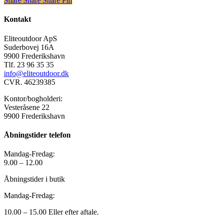
Share
Share
Share
Pin
Kontakt
Eliteoutdoor ApS
Suderbovej 16A
9900 Frederikshavn
Tlf. 23 96 35 35
info@eliteoutdoor.dk
CVR. 46239385
Kontor/bogholderi:
Vesteråsene 22
9900 Frederikshavn
Åbningstider telefon
Mandag-Fredag:
9.00 – 12.00
Åbningstider i butik
Mandag-Fredag:
10.00 – 15.00 Eller efter aftale.