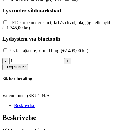
Lys under vildmarksbad
LED stribe under karet, få17s i hvid, blå, grøn eller rød
(+
1.745,00
kr.
)
Lydsystem via bluetooth
2 stk. højtalere, klar til brug (+
2.499,00
kr.
)
Akryl
med
Tilføj til kurv
integreret
ovn
Sikker betaling
200
cm.
indvendigt
Varenummer (SKU):
N/A
mål
antal
Beskrivelse
Beskrivelse