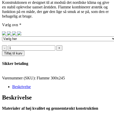
Konstruktionen er designet til at modstå det nordiske klima og give
en stabil oplevelse uanset årstiden. Flamme kombinerer æstetik og
funktion på en måde, der gør den lige så smuk at se på, som den er
behagelig at bruge.
Vælg ovn
*
Model
Flamme
Tilføj til kurv
300X245
cm.
Sikker betaling
(kun
sauna)
antal
Varenummer (SKU):
Flamme 300x245
Beskrivelse
Beskrivelse
Materialer af høj kvalitet og gennemtænkt konstruktion