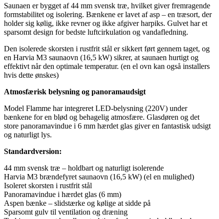
Saunaen er bygget af 44 mm svensk træ, hvilket giver fremragende
formstabilitet og isolering. Bænkene er lavet af asp – en træsort, der
holder sig kølig, ikke revner og ikke afgiver harpiks. Gulvet har et
sparsomt design for bedste luftcirkulation og vandafledning.
Den isolerede skorsten i rustfrit stål er sikkert ført gennem taget, og
en Harvia M3 saunaovn (16,5 kW) sikrer, at saunaen hurtigt og
effektivt når den optimale temperatur. (en el ovn kan også installers
hvis dette ønskes)
Atmosfærisk belysning og panoramaudsigt
Model Flamme har integreret LED-belysning (220V) under
bænkene for en blød og behagelig atmosfære. Glasdøren og det
store panoramavindue i 6 mm hærdet glas giver en fantastisk udsigt
og naturligt lys.
Standardversion:
44 mm svensk træ – holdbart og naturligt isolerende
Harvia M3 brændefyret saunaovn (16,5 kW) (el en mulighed)
Isoleret skorsten i rustfrit stål
Panoramavindue i hærdet glas (6 mm)
Aspen bænke – slidstærke og kølige at sidde på
Sparsomt gulv til ventilation og dræning