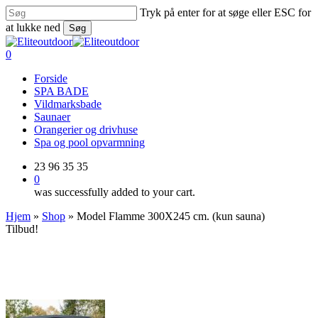
Skip
Tryk på enter for at søge eller ESC for
to
at lukke ned
Søg
main
Close
content
Search
0
Menu
Forside
SPA BADE
Vildmarksbade
Saunaer
Orangerier og drivhuse
Spa og pool opvarmning
23 96 35 35
0
was successfully added to your cart.
Hjem
»
Shop
»
Model Flamme 300X245 cm. (kun sauna)
Tilbud!