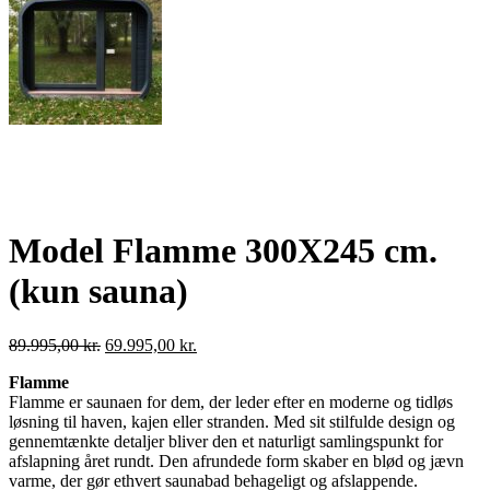
Model Flamme 300X245 cm.
(kun sauna)
Den
Den
89.995,00
kr.
69.995,00
kr.
oprindelige
aktuelle
Flamme
pris
pris
Flamme er saunaen for dem, der leder efter en moderne og tidløs
var:
er:
løsning til haven, kajen eller stranden. Med sit stilfulde design og
89.995,00 kr..
69.995,00 kr..
gennemtænkte detaljer bliver den et naturligt samlingspunkt for
afslapning året rundt. Den afrundede form skaber en blød og jævn
varme, der gør ethvert saunabad behageligt og afslappende.