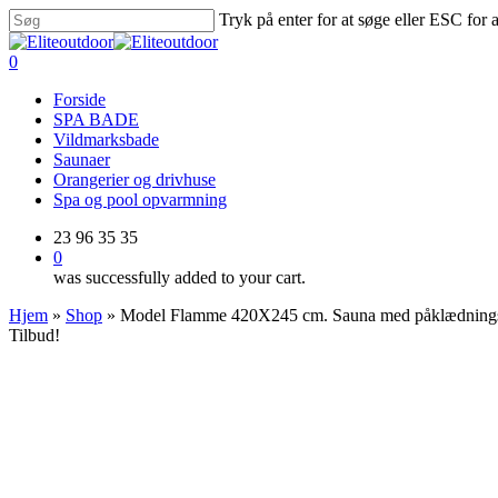
Skip
Tryk på enter for at søge eller ESC for 
to
Close
main
Search
0
content
Menu
Forside
SPA BADE
Vildmarksbade
Saunaer
Orangerier og drivhuse
Spa og pool opvarmning
23 96 35 35
0
was successfully added to your cart.
Hjem
»
Shop
»
Model Flamme 420X245 cm. Sauna med påklædning
Tilbud!