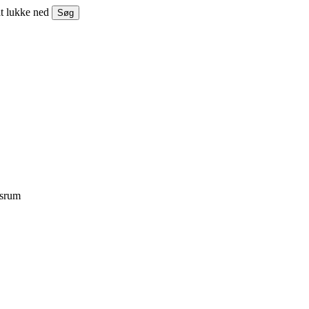
at lukke ned
Søg
srum