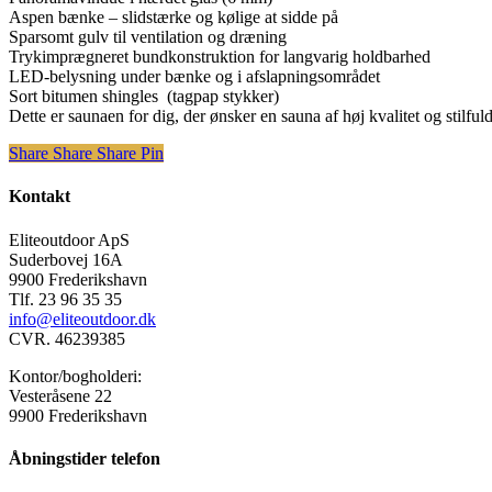
Aspen bænke – slidstærke og kølige at sidde på
Sparsomt gulv til ventilation og dræning
Trykimprægneret bundkonstruktion for langvarig holdbarhed
LED-belysning under bænke og i afslapningsområdet
Sort bitumen shingles (tagpap stykker)
Dette er saunaen for dig, der ønsker en sauna af høj kvalitet og stilful
Share
Share
Share
Share
Pin
Kontakt
Eliteoutdoor ApS
Suderbovej 16A
9900 Frederikshavn
Tlf. 23 96 35 35
info@eliteoutdoor.dk
CVR. 46239385
Kontor/bogholderi:
Vesteråsene 22
9900 Frederikshavn
Åbningstider telefon