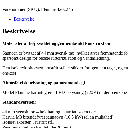
med
påklædningsrum
Varenummer (SKU):
Flamme 420x245
antal
Beskrivelse
Beskrivelse
Materialer af høj kvalitet og gennemtænkt konstruktion
Saunaen er bygget af 44 mm svensk træ, hvilket giver fremragende forms
sparsomt design for bedste luftcirkulation og vandafledning.
Den isolerede skorsten i rustfrit stål er sikkert ført gennem taget, og
ønskes)
Atmosfærisk belysning og panoramaudsigt
Model Flamme har integreret LED-belysning (220V) under bænkene for 
Standardversion:
44 mm svensk træ – holdbart og naturligt isolerende
Harvia M3 brændefyret saunaovn (16,5 kW) (el en mulighed)
Isoleret skorsten i rustfrit stål
Panoramavindue i hærdet glas (6 mm)