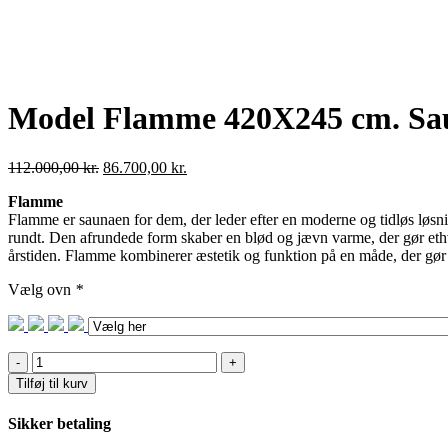
Model Flamme 420X245 cm. Sa
Den
Den
112.000,00
kr.
86.700,00
kr.
oprindelige
aktuelle
Flamme
pris
pris
Flamme er saunaen for dem, der leder efter en moderne og tidløs løsnin
var:
er:
rundt. Den afrundede form skaber en blød og jævn varme, der gør ethve
112.000,00 kr..
86.700,00 kr..
årstiden. Flamme kombinerer æstetik og funktion på en måde, der gør 
Vælg ovn
*
Model
Flamme
Tilføj til kurv
420X245
cm.
Sikker betaling
Sauna