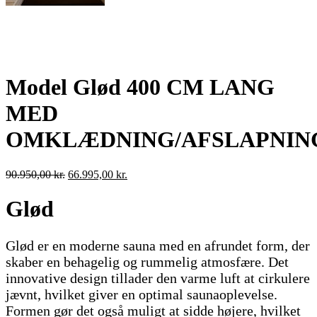
Model Glød 400 CM LANG
MED
OMKLÆDNING/AFSLAPNI
Den
Den
90.950,00
kr.
66.995,00
kr.
oprindelige
aktuelle
pris
pris
Glød
var:
er:
90.950,00 kr..
66.995,00 kr..
Glød er en moderne sauna med en afrundet form, der
skaber en behagelig og rummelig atmosfære. Det
innovative design tillader den varme luft at cirkulere
jævnt, hvilket giver en optimal saunaoplevelse.
Formen gør det også muligt at sidde højere, hvilket