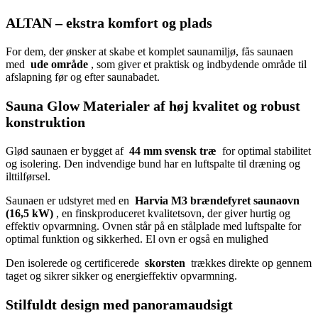
ALTAN – ekstra komfort og plads
For dem, der ønsker at skabe et komplet saunamiljø, fås saunaen
med
ude område
, som giver et praktisk og indbydende område til
afslapning før og efter saunabadet.
Sauna Glow Materialer af høj kvalitet og robust
konstruktion
Glød saunaen er bygget af
44 mm svensk træ
for optimal stabilitet
og isolering. Den indvendige bund har en luftspalte til dræning og
ilttilførsel.
Saunaen er udstyret med en
Harvia M3 brændefyret saunaovn
(16,5 kW)
, en finskproduceret kvalitetsovn, der giver hurtig og
effektiv opvarmning. Ovnen står på en stålplade med luftspalte for
optimal funktion og sikkerhed. El ovn er også en mulighed
Den isolerede og certificerede
skorsten
trækkes direkte op gennem
taget og sikrer sikker og energieffektiv opvarmning.
Stilfuldt design med panoramaudsigt