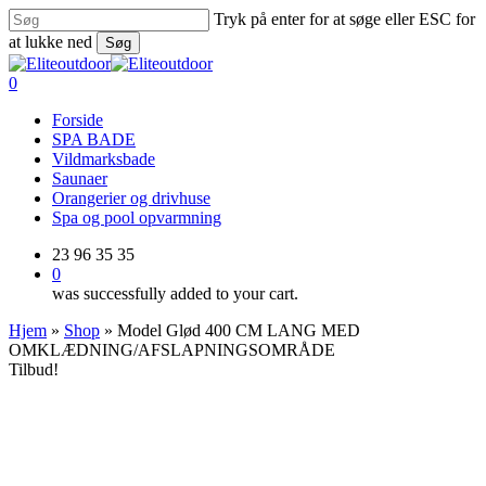
Skip
Tryk på enter for at søge eller ESC for
to
at lukke ned
Søg
main
Close
content
Search
0
Menu
Forside
SPA BADE
Vildmarksbade
Saunaer
Orangerier og drivhuse
Spa og pool opvarmning
23 96 35 35
0
was successfully added to your cart.
Hjem
»
Shop
»
Model Glød 400 CM LANG MED
OMKLÆDNING/AFSLAPNINGSOMRÅDE
Tilbud!