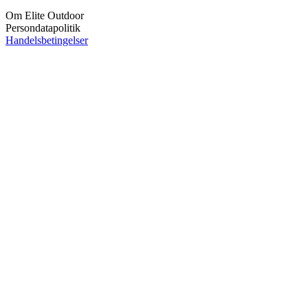
Om Elite Outdoor
Persondatapolitik
Handelsbetingelser
Følg os på:
© 2026 Eliteoutdoor.
Close
Forside
Menu
SPA BADE
Vildmarksbade
Saunaer
Orangerier og drivhuse
Spa og pool opvarmning
23 96 35 35