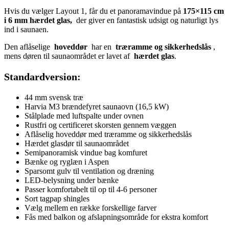
Hvis du vælger Layout 1, får du et panoramavindue på
175×115 cm
i 6 mm hærdet glas,
der giver en fantastisk udsigt og naturligt lys
ind i saunaen.
Den aflåselige
hoveddør
har en
træramme og sikkerhedslås
,
mens døren til saunaområdet er lavet af
hærdet glas
.
Standardversion:
44 mm svensk træ
Harvia M3 brændefyret saunaovn (16,5 kW)
Stålplade med luftspalte under ovnen
Rustfri og certificeret skorsten gennem væggen
Aflåselig hoveddør med træramme og sikkerhedslås
Hærdet glasdør til saunaområdet
Semipanoramisk vindue bag komfuret
Bænke og ryglæn i Aspen
Sparsomt gulv til ventilation og dræning
LED-belysning under bænke
Passer komfortabelt til op til 4-6 personer
Sort tagpap shingles
Vælg mellem en række forskellige farver
Fås med balkon og afslapningsområde for ekstra komfort