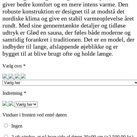
giver bedre komfort og en mere intens varme. Den
robuste konstruktion er designet til at modstå det
nordiske klima og give en stabil varmeoplevelse året
rundt. Med sine gennemtænkte detaljer og tidløse
udtryk er Glød en sauna, der føles både moderne og
samtidig forankret i traditionen. Det er en model, der
indbyder til lange, afslappende øjeblikke og er
bygget til at blive brugt ofte og holde længe.
Vælg ovn
*
Indretning
*
Vinduer i fronten ved entré døren
Ingen
2 stk vindue, et på hver side af døren 30×90 cm (+
2.500,00
kr.
)