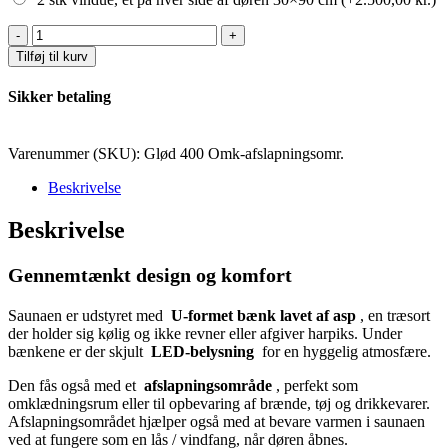
Model
Glød
Tilføj til kurv
400
CM
Sikker betaling
LANG
MED
OMKLÆDNING/AFSLAPNINGSOMRÅDE
Varenummer (SKU):
Glød 400 Omk-afslapningsomr.
antal
Beskrivelse
Beskrivelse
Gennemtænkt design og komfort
Saunaen er udstyret med
U-formet bænk lavet af asp
, en træsort
der holder sig kølig og ikke revner eller afgiver harpiks. Under
bænkene er der skjult
LED-belysning
for en hyggelig atmosfære.
Den fås også med et
afslapningsområde
, perfekt som
omklædningsrum eller til opbevaring af brænde, tøj og drikkevarer.
Afslapningsområdet hjælper også med at bevare varmen i saunaen
ved at fungere som en lås / vindfang, når døren åbnes.