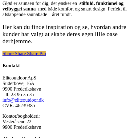
Glød er saunaen for dig, der ønsker en
stilfuld, funktionel og
velbygget sauna
med både komfort og smart design. Perfekt til
afslappende saunabade – året rundt.
Her kan du finde inspiration og se, hvordan andre
kunder har valgt at skabe deres egen lille oase
derhjemme.
Share
Share
Share
Share
Pin
Kontakt
Eliteoutdoor ApS
Suderbovej 16A
9900 Frederikshavn
Tlf. 23 96 35 35
info@eliteoutdoor.dk
CVR. 46239385
Kontor/bogholderi:
Vesteråsene 22
9900 Frederikshavn