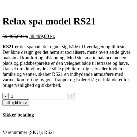
Relax spa model RS21
Den
Den
59.495,00
kr.
38.499,00
kr.
oprindelige
aktuelle
RS21
er det spabad, der egner sig både til hverdagen og til fester.
pris
pris
Det åbne design gør det nemt at socialisere, mens hvert sæde giver
var:
er:
maksimal komfort og afslapning. Med sin smarte balance mellem
59.495,00 kr..
38.499,00 kr..
plads og pladsbesparelse er den velegnet både til terrasse og have.
Uanset om du vil nyde et stille øjeblik for dig selv eller invitere
familie og venner, skaber RS21 en indbydende atmosfære med
varme, komfort og hygge. Trapper og isoleret låg er inkluderet for
brugervenlighed og sikkerhed.
Relax
spa
Tilføj til kurv
model
RS21
Sikker betaling
antal
Varenummer (SKU):
RS21