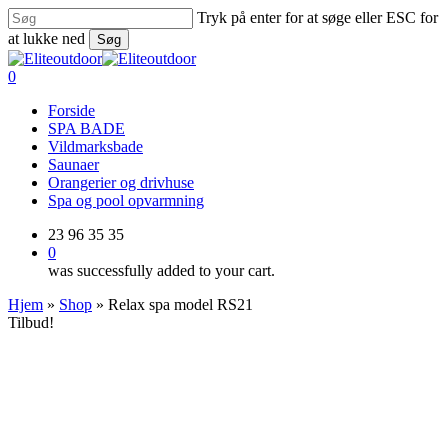
Skip
Tryk på enter for at søge eller ESC for
to
at lukke ned
Søg
main
Close
content
Search
0
Menu
Forside
SPA BADE
Vildmarksbade
Saunaer
Orangerier og drivhuse
Spa og pool opvarmning
23 96 35 35
0
was successfully added to your cart.
Hjem
»
Shop
»
Relax spa model RS21
Tilbud!