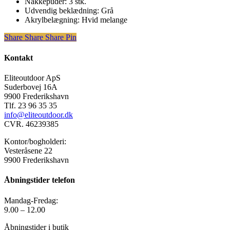
Nakkepuder: 3 stk.
Udvendig beklædning: Grå
Akrylbelægning: Hvid melange
Share
Share
Share
Share
Pin
Kontakt
Eliteoutdoor ApS
Suderbovej 16A
9900 Frederikshavn
Tlf. 23 96 35 35
info@eliteoutdoor.dk
CVR. 46239385
Kontor/bogholderi:
Vesteråsene 22
9900 Frederikshavn
Åbningstider telefon
Mandag-Fredag:
9.00 – 12.00
Åbningstider i butik