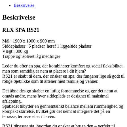
Beskrivelse
Beskrivelse
RLX SPA RS21
Mål : 1900 x 1900 x 900 mm
Siddepladser : 5 pladser, heraf 1 ligge/side pladser
Vægt : 300 kg
Trappe og isoleret låg medfølger
Leder du efter en spa, der kombinerer komfort og social fleksibilitet,
men som samtidig er nem at placere i dit hjem?
RS21 er skabt til dem, der ønsker en spa, der fungerer lige så godt til
rolige øjeblikke som til aftener med familie og venner.
Det åbne design skaber en luftig fornemmelse og gør det nemt at
omgås andre, mens hver siddeplads er designet til maksimal
afslapning.
Spabadet tilbyder en gennemtænkt balance mellem rummelighed og
kompakt størrelse, hvilket gør det nemt at integrere det på en
terrasse, terrasse eller i haven.
RS21 tilpasser sig, hvordan du ønsker at bruge den – perfekt til