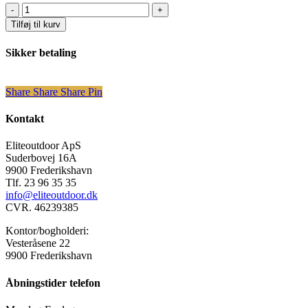
Vildmarksbad
model
Tilføj til kurv
Bangsbo
med
Sikker betaling
EL
varme
antal
Share
Share
Share
Share
Pin
Kontakt
Eliteoutdoor ApS
Suderbovej 16A
9900 Frederikshavn
Tlf. 23 96 35 35
info@eliteoutdoor.dk
CVR. 46239385
Kontor/bogholderi:
Vesteråsene 22
9900 Frederikshavn
Åbningstider telefon