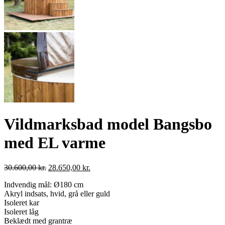
Vildmarksbad model Bangsbo
med EL varme
Den
Den
30.600,00
kr.
28.650,00
kr.
oprindelige
aktuelle
Indvendig mål: Ø180 cm
pris
pris
Akryl indsats, hvid, grå eller guld
var:
er:
Isoleret kar
30.600,00 kr..
28.650,00 kr..
Isoleret låg
Beklædt med grantræ