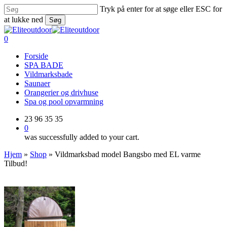
Skip
Tryk på enter for at søge eller ESC for
to
at lukke ned
Søg
main
Close
content
Search
0
Menu
Forside
SPA BADE
Vildmarksbade
Saunaer
Orangerier og drivhuse
Spa og pool opvarmning
23 96 35 35
0
was successfully added to your cart.
Hjem
»
Shop
»
Vildmarksbad model Bangsbo med EL varme
Tilbud!