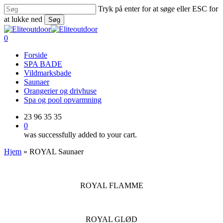
Skip
Tryk på enter for at søge eller ESC for
to
at lukke ned
Søg
main
Close
content
Search
0
Menu
Forside
SPA BADE
Vildmarksbade
Saunaer
Orangerier og drivhuse
Spa og pool opvarmning
23 96 35 35
0
was successfully added to your cart.
Hjem
»
ROYAL Saunaer
ROYAL FLAMME
ROYAL GLØD