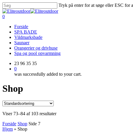
Skip
Tryk på enter for at søge eller ESC for 
to
Close
main
Search
0
content
Menu
Forside
SPA BADE
Vildmarksbade
Saunaer
Orangerier og drivhuse
Spa og pool opvarmning
23 96 35 35
0
was successfully added to your cart.
Shop
Viser 73–84 af 103 resultater
Forside
Shop
Side 7
Hjem
»
Shop