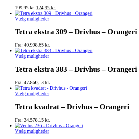
Den
Den
199,95
kr.
124,95
kr.
oprindelige
aktuelle
pris
Dette
pris
Vælg muligheder
var:
vare
er:
199,95 kr..
har
124,95 kr..
Tetra ekstra 309 – Drivhus – Orangeri
flere
varianter.
Fra:
40.998,65
kr.
Mulighederne
kan
Dette
Vælg muligheder
vælges
vare
på
har
Tetra ekstra 383 – Drivhus – Orangeri
varesiden
flere
varianter.
Fra:
47.860,13
kr.
Mulighederne
kan
Dette
Vælg muligheder
vælges
vare
på
har
Tetra kvadrat – Drivhus – Orangeri
varesiden
flere
varianter.
Fra:
34.578,15
kr.
Mulighederne
kan
Dette
Vælg muligheder
vælges
vare
på