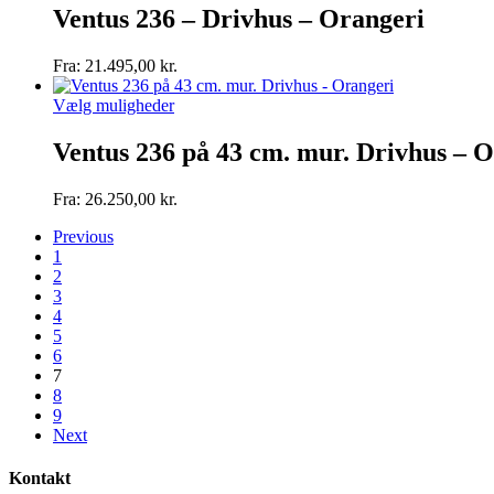
har
Ventus 236 – Drivhus – Orangeri
varesiden
flere
varianter.
Fra:
21.495,00
kr.
Mulighederne
kan
Dette
Vælg muligheder
vælges
vare
på
har
Ventus 236 på 43 cm. mur. Drivhus – 
varesiden
flere
varianter.
Fra:
26.250,00
kr.
Mulighederne
kan
Previous
vælges
1
på
2
varesiden
3
4
5
6
7
8
9
Next
Kontakt