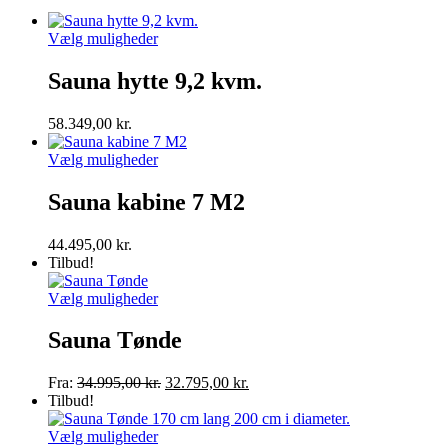
Vælg muligheder
Sauna hytte 9,2 kvm.
58.349,00
kr.
Vælg muligheder
Sauna kabine 7 M2
44.495,00
kr.
Tilbud!
Dette
Vælg muligheder
vare
har
Sauna Tønde
flere
varianter.
Fra:
34.995,00
kr.
32.795,00
kr.
Mulighederne
Tilbud!
kan
vælges
Vælg muligheder
på