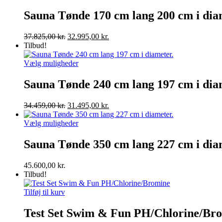
varesiden
Sauna Tønde 170 cm lang 200 cm i dia
Den
Den
37.825,00
kr.
32.995,00
kr.
oprindelige
aktuelle
Tilbud!
pris
pris
var:
er:
Vælg muligheder
37.825,00 kr..
32.995,00 kr..
Sauna Tønde 240 cm lang 197 cm i dia
Den
Den
34.459,00
kr.
31.495,00
kr.
oprindelige
aktuelle
pris
pris
Vælg muligheder
var:
er:
34.459,00 kr..
31.495,00 kr..
Sauna Tønde 350 cm lang 227 cm i dia
45.600,00
kr.
Tilbud!
Tilføj til kurv
Test Set Swim & Fun PH/Chlorine/Br