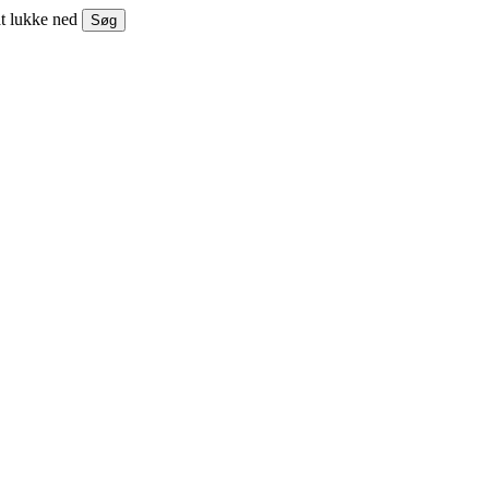
at lukke ned
Søg