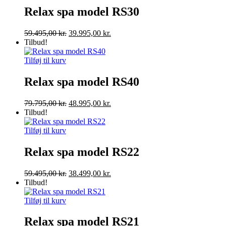
Relax spa model RS30
Den
Den
59.495,00
kr.
39.995,00
kr.
oprindelige
aktuelle
Tilbud!
pris
pris
var:
er:
Tilføj til kurv
59.495,00 kr..
39.995,00 kr..
Relax spa model RS40
Den
Den
79.795,00
kr.
48.995,00
kr.
oprindelige
aktuelle
Tilbud!
pris
pris
var:
er:
Tilføj til kurv
79.795,00 kr..
48.995,00 kr..
Relax spa model RS22
Den
Den
59.495,00
kr.
38.499,00
kr.
oprindelige
aktuelle
Tilbud!
pris
pris
var:
er:
Tilføj til kurv
59.495,00 kr..
38.499,00 kr..
Relax spa model RS21