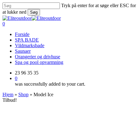
Skip
Tryk på enter for at søge eller ESC for
to
at lukke ned
Søg
main
Close
content
Search
0
Menu
Forside
SPA BADE
Vildmarksbade
Saunaer
Orangerier og drivhuse
Spa og pool opvarmning
23 96 35 35
0
was successfully added to your cart.
Hjem
»
Shop
»
Model Ice
Tilbud!