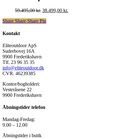
Den
Den
59.495,00
kr.
38.499,00
kr.
oprindelige
aktuelle
Share
Share
Share
Share
Pin
pris
pris
var:
er:
59.495,00 kr..
38.499,00 kr..
Kontakt
Eliteoutdoor ApS
Suderbovej 16A
9900 Frederikshavn
Tlf. 23 96 35 35
info@eliteoutdoor.dk
CVR. 46239385
Kontor/bogholderi:
Vesteråsene 22
9900 Frederikshavn
Åbningstider telefon
Mandag-Fredag:
9.00 – 12.00
Åbningstider i butik