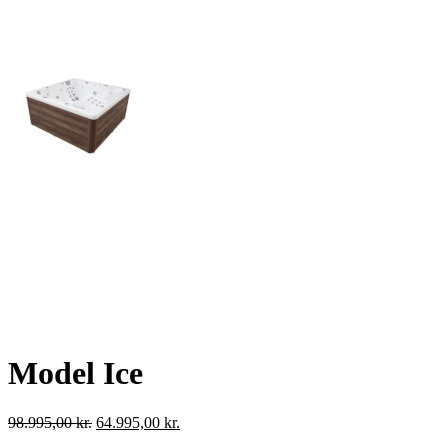
Model Ice
Den
Den
98.995,00
kr.
64.995,00
kr.
oprindelige
aktuelle