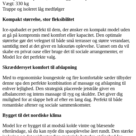
Vægt: 330 kg
Trappe og isoleret låg medfølger
Kompakt størrelse, stor fleksibilitet
Ice-spabadet er perfekt til dem, der ønsker en kompakt model uden
at gå på kompromis med komfort eller kapacitet. Den optimale
størrelse gør det velegnet til både små terrasser og større verandaer,
samtidig med at det giver en luksuriøs oplevelse. Uanset om du vil
skabe en privat oase eller bruge det til sociale arrangementer, er
Model Ice det perfekte valg.
Skræddersyet komfort til afslapning
Med to ergonomiske loungestole og fire komfortable sæder tilbyder
denne spa den perfekte kombination af massage og afslapning til
enhver lejlighed. Den strategisk placerede jetstråle giver en
afbalanceret og intens massage til ryg og skuldre. Det giver dig
mulighed for at slappe helt af efter en lang dag. Perfekt til både
romantiske aftener og sociale sammenkomster.
Bygget til det nordiske klima
Model Ice er bygget til at modstå kolde vintre og blæsende
efterårsdage, så du kan nyde din spaoplevelse året rundt. Den stærke