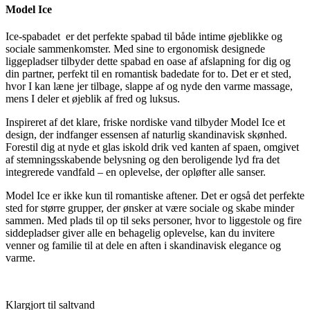
pris
pris
Model Ice
var:
er:
98.995,00 kr..
64.995,00 kr..
Ice-spabadet er det perfekte spabad til både intime øjeblikke og
sociale sammenkomster. Med sine to ergonomisk designede
liggepladser tilbyder dette spabad en oase af afslapning for dig og
din partner, perfekt til en romantisk badedate for to. Det er et sted,
hvor I kan læne jer tilbage, slappe af og nyde den varme massage,
mens I deler et øjeblik af fred og luksus.
Inspireret af det klare, friske nordiske vand tilbyder Model Ice et
design, der indfanger essensen af ​​naturlig skandinavisk skønhed.
Forestil dig at nyde et glas iskold drik ved kanten af ​​spaen, omgivet
af stemningsskabende belysning og den beroligende lyd fra det
integrerede vandfald – en oplevelse, der opløfter alle sanser.
Model Ice er ikke kun til romantiske aftener. Det er også det perfekte
sted for større grupper, der ønsker at være sociale og skabe minder
sammen. Med plads til op til seks personer, hvor to liggestole og fire
siddepladser giver alle en behagelig oplevelse, kan du invitere
venner og familie til at dele en aften i skandinavisk elegance og
varme.
Klargjort til saltvand