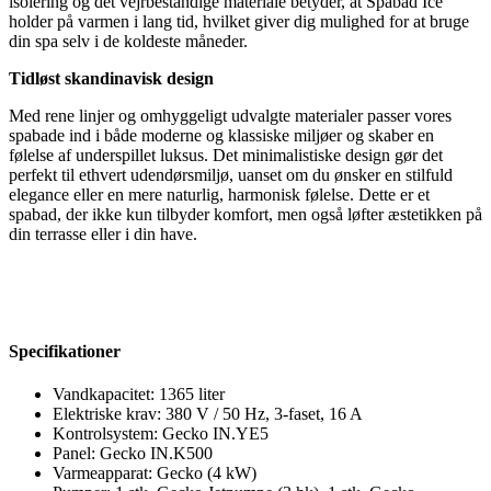
isolering og det vejrbestandige materiale betyder, at Spabad Ice
holder på varmen i lang tid, hvilket giver dig mulighed for at bruge
din spa selv i de koldeste måneder.
Tidløst skandinavisk design
Med rene linjer og omhyggeligt udvalgte materialer passer vores
spabade ind i både moderne og klassiske miljøer og skaber en
følelse af underspillet luksus. Det minimalistiske design gør det
perfekt til ethvert udendørsmiljø, uanset om du ønsker en stilfuld
elegance eller en mere naturlig, harmonisk følelse. Dette er et
spabad, der ikke kun tilbyder komfort, men også løfter æstetikken på
din terrasse eller i din have.
Specifikationer
Vandkapacitet: 1365 liter
Elektriske krav: 380 V / 50 Hz, 3-faset, 16 A
Kontrolsystem: Gecko IN.YE5
Panel: Gecko IN.K500
Varmeapparat: Gecko (4 kW)